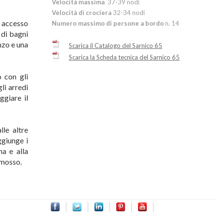
Velocità massima
37-39 nodi
Velocità di crociera
32-34 nodi
n accesso
Numero massimo di persone a bordo
n. 14
 di bagni
nzo e una
Scarica il Catalogo del Sarnico 65
Scarica la Scheda tecnica del Sarnico 65
 con gli
li arredi
ggiare il
lle altre
ggiunge i
a e alla
 mosso.