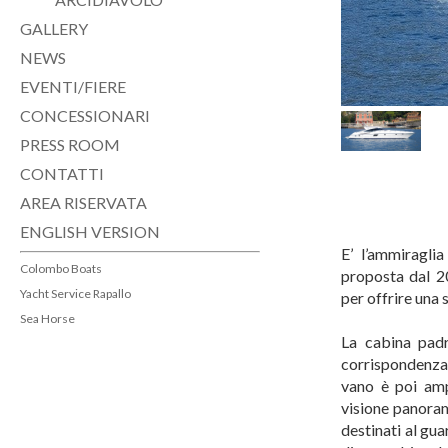
GALLERY
NEWS
EVENTI/FIERE
CONCESSIONARI
PRESS ROOM
CONTATTI
AREA RISERVATA
ENGLISH VERSION
E’ l’ammiragl
Colombo Boats
proposta dal 20
Yacht Service Rapallo
per offrire una
Sea Horse
La cabina padr
corrispondenza d
vano è poi amp
visione panoram
destinati al gu