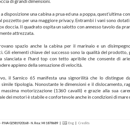
occia di grandi dimensioni.
o a disposizione una cabina a prua ed una a poppa, quest’ultima co
l pozzetto per una maggiore privacy. Entrambi i vani sono dotati
box doccia. Il quadrato ospita un salotto con annesso tavolo da pra
mente attrezzata.
rovano spazio anche la cabina per il marinaio e un disimpegno
i. Gli elementi chiave del successo sono la qualità del prodotto, g
nea slanciata e l’hard top con tetto apribile che consente di arie
odere appieno della sensazione di velocità.
o, il Sarnico 65 manifesta una signorilità che lo distingue da
 simile tipologia. Nonostante le dimensioni e il dislocamento, ra
 massima motorizzazione (1360 cavalli) e grazie alla sua caren
ale dei motori è stabile e confortevole anche in condizioni di mare
59 - P.IVA 02581920168 - N. Rea: MI 1878689 |
Eng
|
Credits