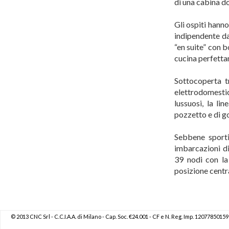
di una cabina d
Gli ospiti hann
indipendente da
“en suite” con 
cucina perfetta
Sottocoperta t
elettrodomestic
lussuosi, la li
pozzetto e di g
Sebbene sportiv
imbarcazioni di
39 nodi con la
posizione centr
© 2013 CNC Srl - C.C.I.A.A. di Milano - Cap. Soc. €24.001 - CF e N. Reg. Imp. 120778501