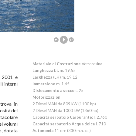
Materiale di Costruzione
Vetroresina
Lunghezza
f.t.
m. 19,55
l 2001 e
Larghezz
a (LH)
m. 19,12
i interni
Immersione m
. 1,45
Dislocamento a secco
t. 25
Motorizzazioni
trova in
2 Diesel MAN da 809 kW (1100 hp)
osità del
2 Diesel MAN da 1000 kW (1360 hp)
ttacolare
Capacità serbatoio Carburante
: l. 2.760
ei volumi
Capacità serbatorio Acqua dolce
l. 710
o, dotata
Autonomia
11 ore (330 m.n. ca.)