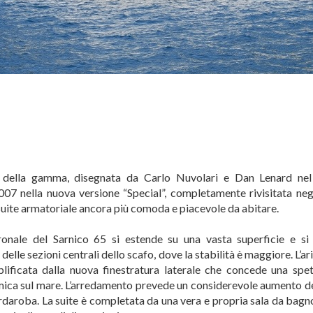
ia della gamma, disegnata da Carlo Nuvolari e Dan Lenard ne
07 nella nuova versione “Special”, completamente rivisitata negl
 suite armatoriale ancora più comoda e piacevole da abitare.
onale del Sarnico 65 si estende su una vasta superficie e si 
elle sezioni centrali dello scafo, dove la stabilità è maggiore. L’ari
lificata dalla nuova finestratura laterale che concede una spe
ica sul mare. L’arredamento prevede un considerevole aumento d
ardaroba. La suite è completata da una vera e propria sala da bagn