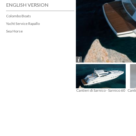
ENGLISH VERSION
Colombo Boats
Yacht Service Rapallo
Sea Horse
nico - Sarnico
Cantieri di Sarnico - Sarnico
Cantieri di Sarnico - Sarnico 60
Canti
 by Benini -
Spider 46 GTS - Campagna
- Campagna 2006 - 2007
-
a 2012
2012